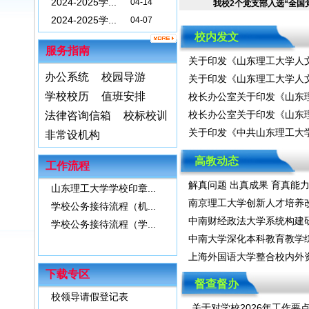
2024-2025学...
04-14
我校2个党支部入选“全国党建
2024-2025学...
04-07
2024-2025学...
03-24
校内发文
服务指南
2024-2025学...
03-17
关于印发《山东理工大学人
2024-2025学...
03-10
办公系统
校园导游
关于印发《山东理工大学人
2024-2025学...
03-03
学校校历
值班安排
校长办公室关于印发《山东
校长办公室关于印发《山东
法律咨询信箱
校标校训
关于印发《中共山东理工大
非常设机构
高教动态
工作流程
解真问题 出真成果 育真能
山东理工大学学校印章...
南京理工大学创新人才培养
学校公务接待流程（机...
中南财经政法大学系统构建
学校公务接待流程（学...
中南大学深化本科教育教学
上海外国语大学整合校内外资
下载专区
督查督办
校领导请假登记表
关于对学校2026年工作要点