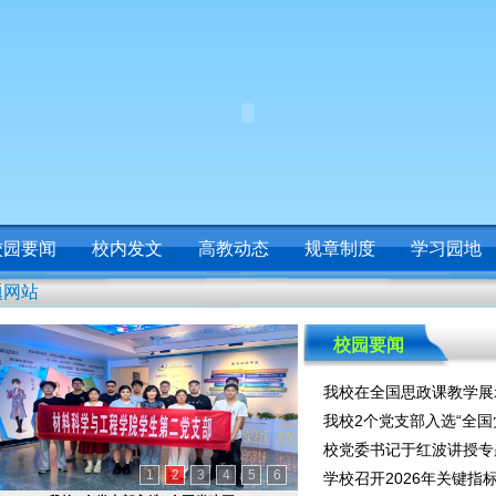
校园要闻
校内发文
高教动态
规章制度
学习园地
题网站
校园要闻
我校在全国思政课教学展示
我校2个党支部入选“全国党
校党委书记于红波讲授专
1
2
3
4
5
6
学校召开2026年关键指标