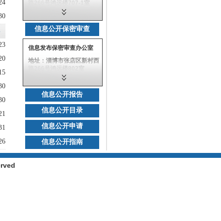
24
路266号鸿远楼707-1室
30
监督电话：
0533-2780046
信息公开保密审查
e
邮政编码：255000
23
信息发布保密审查办公室
电子邮箱：
jiwei@sdut.edu.cn
20
地址：淄博市张店区新村西
路266号鸿远楼802室
15
联系电话：
30
0533-2786616
信息公开报告
30
邮政编码：255000
信息公开目录
21
信息公开申请
31
26
信息公开指南
rved