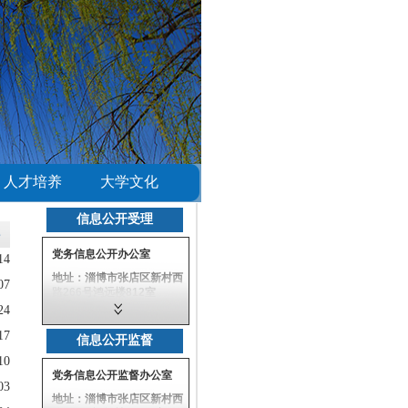
人才培养
大学文化
信息公开受理
e
党务信息公开办公室
14
地址：淄博市张店区新村西
07
路266号鸿远楼812室
24
联系电话：
0533-2781976
17
信息公开监督
邮政编码：255000
10
党务信息公开监督办公室
电子邮箱：
03
xxgk@sdut.edu.cn
地址：淄博市张店区新村西